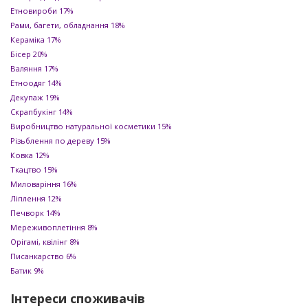
Етновироби
17%
Рами, багети, обладнання
18%
Кераміка
17%
Бісер
20%
Валяння
17%
Етноодяг
14%
Декупаж
19%
Скрапбукінг
14%
Виробництво натуральної косметики
15%
Різьблення по дереву
15%
Ковка
12%
Ткацтво
15%
Миловаріння
16%
Ліплення
12%
Печворк
14%
Мереживоплетіння
8%
Орігамі, квілінг
8%
Писанкарство
6%
Батик
9%
Інтереси споживачів