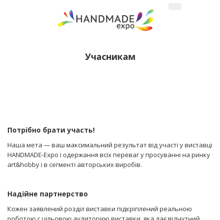
Учасникам
Потрібно брати участь!
Наша мета — ваш максимальний результат від участі у виставці
HANDMADE-Expo і одержання всіх переваг у просуванні на ринку
art&hobby і в сегменті авторських виробів.
Надійне партнерство
Кожен заявлений розділ виставки підкріплений реальною
роботою c цільовою аудиторією виставки, яка дає відчутний