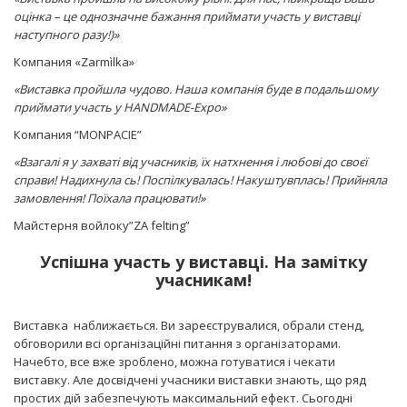
оцінка – це однозначне бажання приймати участь у виставці
наступного разу!)»
Компания «Zarmìlka»
«Виставка пройшла чудово. Наша компанія буде в подальшому
приймати участь у HANDMADE-Expo»
Компания “MONPACIE”
«Взагалі я у захваті від учасників, їх натхнення і любові до своєї
справи! Надихнула сь! Поспілкувалась! Накуштувплась! Прийняла
замовлення! Поїхала працювати!»
Майстерня войлоку”ZA felting”
Успішна участь у виставці. На замітку
учасникам!
Виставка наближається. Ви зареєструвалися, обрали стенд,
обговорили всі організаційні питання з організаторами.
Начебто, все вже зроблено, можна готуватися і чекати
виставку. Але досвідчені учасники виставки знають, що ряд
простих дій забезпечують максимальний ефект. Сьогодні