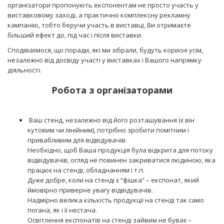
організатори пропонують експонентам не просто участь у
виставковому заході, а практично комплексну рекламну
кампанію, тобто беручи участь в виставці, Ви отримаєте
більший ефект до, під час і після виставки.
Сподіваємося, що поради, які ми зібрали, будуть корисні усім,
незалежно від досвіду участі у виставках і Вашого напрямку
діяльності.
Робота з організаторами
Ваш стенд, незалежно від його розташування (є він
кутовим чи лінійним), потрібно зробити помітним і
привабливим для відвідувачів.
Необхідно, щоб Ваша продукція була відкрита для потоку
відвідувачів, огляд не повинен закриватися людиною, яка
працює на стенді, обладнанням і т.п.
Дуже добре, коли на стенді є “фішка” – експонат, який
ймовірно приверне увагу відвідувачів.
Надмірно велика кількість продукції на стенді так само
погана, як і її нестача.
Освітлення експонатів на стенді зайвим не буває –