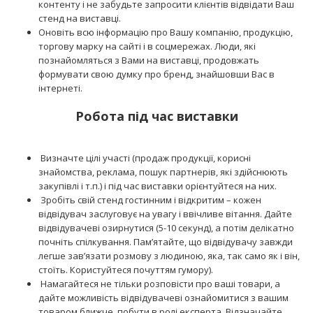
контенту і не забудьте запросити клієнтів відвідати Ваш
стенд на виставці.
Оновіть всю інформацію про Вашу компанію, продукцію,
торгову марку на сайті і в соцмережах. Люди, які
познайомляться з Вами на виставці, продовжать
формувати свою думку про бренд, знайшовши Вас в
інтернеті.
Робота під час виставки
Визначте цілі участі (продаж продукції, корисні
знайомства, реклама, пошук партнерів, які здійснюють
закупівлі і т.п.) і під час виставки орієнтуйтеся на них.
Зробіть свій стенд гостинним і відкритим – кожен
відвідувач заслуговує на увагу і ввічливе вітання. Дайте
відвідувачеві озирнутися (5-10 секунд), а потім делікатно
почніть спілкування. Пам’ятайте, що відвідувачу завжди
легше зав’язати розмову з людиною, яка, так само як і він,
стоїть. Користуйтеся почуттям гумору).
Намагайтеся не тільки розповісти про ваші товари, а
дайте можливість відвідувачеві ознайомитися з вашим
товаром ближче, побути в ролі експерта. Відзначайте