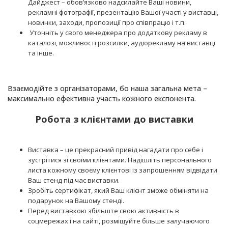
Дайджест – обов’язково надсилайте Ваші новини,
рекламні фотографії, презентацію Вашої участі у виставці,
новинки, заходи, пропозиції про співпрацю і т.п.
Уточніть у свого менеджера про додаткову рекламу в
каталозі, можливості розсилки, аудіорекламу на виставці
та інше.
Взаємодійте з організаторами, бо наша загальна мета –
максимально ефективна участь кожного експонента.
Робота з клієнтами до виставки
Виставка – це прекрасний привід нагадати про себе і
зустрітися зі своїми клієнтами. Надішліть персонального
листа кожному своєму клієнтові із запрошенням відвідати
Ваш стенд під час виставки.
Зробіть сертифікат, який Ваш клієнт зможе обміняти на
подарунок на Вашому стенді.
Перед виставкою збільште свою активність в
соцмережах і на сайті, розміщуйте більше залучаючого