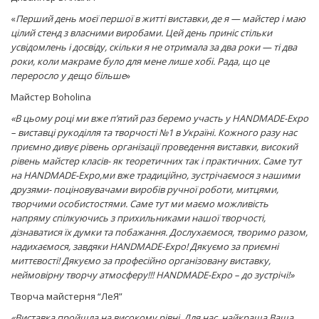
«
Перший день моєї першої в житті виставки, де я — майстер і маю
цілий стенд з власними виробами.
Цей день приніс стільки
усвідомлень і досвіду, скільки я не отримала за два роки — ті два
роки, коли макраме було для мене лише хобі. Рада, що це
переросло у дещо більше
»
Майстер Boholina
«В цьому році ми вже п’ятий раз беремо участь у HANDMADE-Expo
– виставці рукоділля та творчості №1 в Україні. Кожного разу нас
приємно дивує рівень організації проведення виставки, високий
рівень майстер класів- як теоретичних так і практичних. Саме тут
на HANDMADE-Expo,ми вже традиційно, зустрічаємося з нашими
друзями- поціновувачами виробів ручної роботи, митцями,
творчими особистостями. Саме тут ми маємо можливість
напряму спілкуючись з прихильниками нашої творчості,
дізнаватися їх думки та побажання. Дослухаємося, творимо разом,
надихаємося, завдяки HANDMADE-Expo! Дякуємо за приємні
миттєвості! Дякуємо за професійно організовану виставку,
неймовірну творчу атмосферу!!! HANDMADE-Expo – до зустрічі!»
Творча майстерня “ЛеЯ”
«Виставка пройшла на високому рівні. Для нас, найкраща Ваша