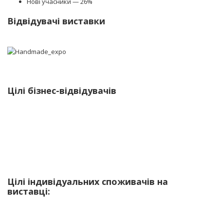
Нові учасники — 26%
Відвідувачі виставки
Цілі бізнес-відвідувачів
Ознайомитися з тенденціями і новинками ринку Art & Hobby 73%
Знайти нових постачальників 80%
Зустрітися з партнерами 47%
Здійснити оптову закупівлю 65%
Участь у семінарах 22%
Цілі індивідуальних споживачів на
виставці: