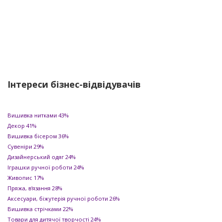
Придбати товари для рукоділля та творчості 88%
Придбати вироби майстрів та дизайнерів 60%
Ознайомитись з новинками 70%
Інтереси бізнес-відвідувачів
Вишивка нитками
43%
Декор
41%
Вишивка бісером
36%
Сувеніри
29%
Дизайнерський одяг
24%
Іграшки ручної роботи
24%
Живопис
17%
Пряжа, в'язання
28%
Аксесуари, біжутерія ручної роботи
26%
Вишивка стрічками
22%
Товари для дитячої творчості
24%