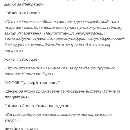
Дякую за співпрацю!»
Світлана Соколова
«Ось і закінчилася найбільша виставка для хендмейд майстрів і
покупців краси. Ми вперше взяли участь у такому масштабному
заході. Які враження? Найпозитивніші, найпрекрасніші.
Хендемейдери України – ви найхендмейдніші хендмейдери у світі!
Такі чудові та незвичайні роботи зустрічала. Я в захваті від
виставки.»
FoxFamilyBoutique
«Від усього колективу дякуємо Вам за організацію щорічних
виставок Handmade-Expo.»
СУУ ТОВ “Гулівер Інтернешнл”
«Дякую за якісно організовану та проведену виставку. Успіхів та
процвітання»
Світлана Овчар. Компанія Чудесина
«Виставка добре організована, маркетингова підтримка на
висоті.»
Дизайнер DAR&NA