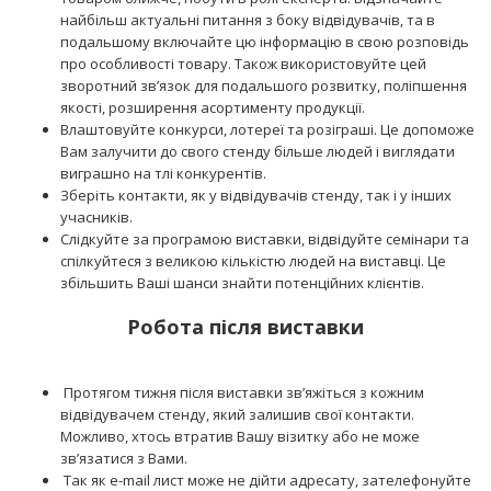
найбільш актуальні питання з боку відвідувачів, та в
подальшому включайте цю інформацію в свою розповідь
про особливості товару. Також використовуйте цей
зворотний зв’язок для подальшого розвитку, поліпшення
якості, розширення асортименту продукції.
Влаштовуйте конкурси, лотереї та розіграші. Це допоможе
Вам залучити до свого стенду більше людей і виглядати
виграшно на тлі конкурентів.
Зберіть контакти, як у відвідувачів стенду, так і у інших
учасників.
Слідкуйте за програмою виставки, відвідуйте семінари та
спілкуйтеся з великою кількістю людей на виставці. Це
збільшить Ваші шанси знайти потенційних клієнтів.
Робота після виставки
Протягом тижня після виставки зв’яжіться з кожним
відвідувачем стенду, який залишив свої контакти.
Можливо, хтось втратив Вашу візитку або не може
зв’язатися з Вами.
Так як e-mail лист може не дійти адресату, зателефонуйте