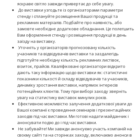
яскраве світло завжди привертає до себе увагу.
До виставки узгодьте із організаторами параметри
стенду і сплануйте розміщення Вашої продукції та
рекламних матеріалів. Подбайте про наявність, або
замовте необхідне додаткове обладнання. Це полегшить
Вам оформлення стенду і розміщення продукції в день
заїзду на виставку.
Уточніть у організаторів прогнозовану кількість
учасників та відвідувачів виставки та заздалегідь
підготуйте необхідну кількість рекламних листівок,
візиток, прайсів. Кваліфіковані організатори відкрито
дають таку інформацію щодо виставки як: статистичні
показники кількості й складу відвідувачів та учасників,
динаміку зростання виставки, напрямок інтересів
потенційних клієнтів. Тому при виборі заходу зверніть
увагу на статистику виставок минулих років.
Ефективною можливістю залучення додаткової уваги до
Вашої компанії є проведення семінарів і презентаційних
заходів під час виставки. Ми готові надати майданчик і
анонсувати подію до і під час виставки.
Не забувайте! Ми завжди анонсуємо участь компаній на
своєму сайті та на сторінках заходу, включаємо анонси в