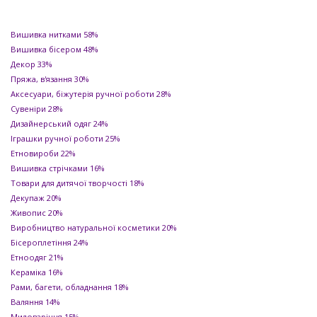
Вишивка нитками
58%
Вишивка бісером
48%
Декор
33%
Пряжа, в'язання
30%
Аксесуари, біжутерія ручної роботи
28%
Сувеніри
28%
Дизайнерський одяг
24%
Іграшки ручної роботи
25%
Етновироби
22%
Вишивка стрічками
16%
Товари для дитячої творчості
18%
Декупаж
20%
Живопис
20%
Виробництво натуральної косметики
20%
Бісероплетіння
24%
Етноодяг
21%
Кераміка
16%
Рами, багети, обладнання
18%
Валяння
14%
Миловаріння
15%