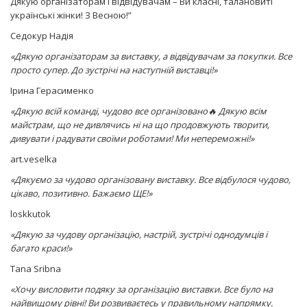
Дякую організаторам і відвідувачам – Ви класні, талановиті
українські жінки! З Весною!”
Седокур Надія
«Дякую організаторам за виставку, а відвідувачам за покупки. Все
просто супер. До зустрічі на наступній виставці!»
Ірина Герасименко
«Дякую всій команді, чудово все організовано🔥 Дякую всім
майстрам, що не дивлячись ні на що продовжують творити,
дивувати і радувати своїми роботами! Ми непереможні!»
art.veselka
«Дякуємо за чудово організовану виставку. Все відбулося чудово,
цікаво, позитивно. Бажаємо ЩЕ!»
loskkutok
«Дякую за чудову організацію, настрій, зустрічі однодумців і
багато краси!»
Tana Sribna
«Хочу висловити подяку за організацію виставки. Все було на
найвищому рівні! Ви розвиваєтесь у правильному напрямку.