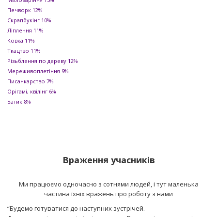
Печворк
12%
Скрапбукінг
10%
Ліплення
11%
Ковка
11%
Ткацтво
11%
Різьблення по дереву
12%
Мереживоплетіння
9%
Писанкарство
7%
Орігамі, квілінг
6%
Батик
8%
Враження учасників
Ми працюємо одночасно з сотнями людей, і тут маленька
частина їхніх вражень про роботу з нами
“Будемо готуватися до наступних зустрічей.