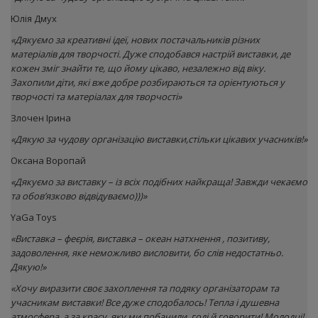
Юлія Дмух
«
Дякуємо за креативні ідеї, нових постачальників різних
матеріалів для творчості. Дуже сподобався настрій виставки, де
кожен зміг знайти те, що йому цікаво, незалежно від віку.
Захопили діти, які вже добре розбираються та орієнтуються у
творчості та матеріалах для творчості»
Злочен Ірина
«Дякую за чудову організацію виставки,стільки цікавих учасників!»
Оксана Воропай
«Дякуємо за виставку – із всіх подібних найкраща! Завжди чекаємо
та обов’язково відвідуваємо)))»
YaGa Toys
«Виставка – феєрія, виставка – океан натхнення , позитиву,
задоволення, яке неможливо висловити, бо слів недостатньо.
Дякую!»
«Хочу виразити своє захоплення та подяку організаторам та
учасникам виставки! Все дуже сподобалось! Тепла і душевна
атмосфера, а за красу, яку ми побачили, годі й говорити! Молодці!