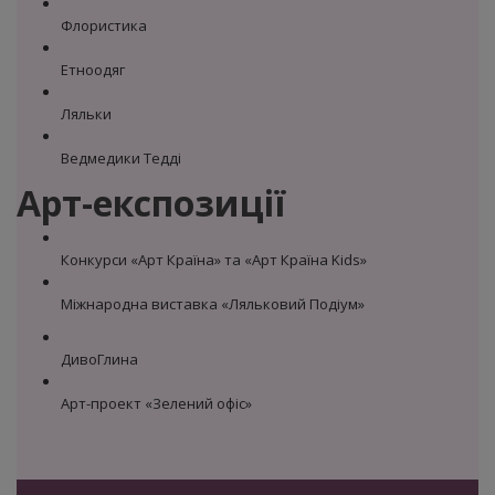
Флористика
Етноодяг
Ляльки
Ведмедики Тедді
Арт-експозиції
Конкурси «Арт Країна» та «Арт Країна Kids»
Міжнародна виставка «Ляльковий Подіум»
ДивоГлина
Арт-проект «Зелений офіс»