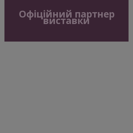
Офіційний партнер
виставки
Стати учасником
Оформити квиток