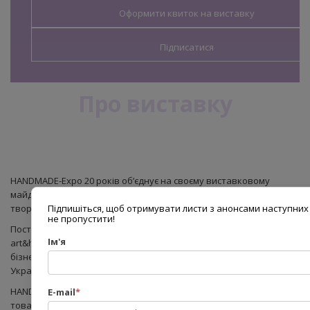
Оформити квиток на виставку
Підписатися
Про виставку
HANDMADE-Expo 20 років об’єднує на своєму виставковому
майданчику виробників і дистриб’юторів товарів для рукоділля,
творчого хобі, дитячої творчості та художніх матеріалів.
Підпишіться, щоб отримувати листи з анонсами наступних 
не пропустити!
Постійне ефективне співробітництво з лідерами ринку
Ім'я
art&hobby і успішну участь компаній, які розпочинають свій
бізнес, демонструють зростання популярності цієї сфери в
Україні.
HANDMADE-Expo це можливість вийти на український ринок
E-mail
*
товарів для рукоділля і творчості, значно збільшити продажі,