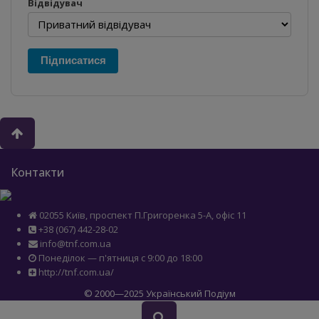
Відвідувач
Підписатися
Контакти
02055 Київ, проспект П.Григоренка 5-А, офіс 11
+38 (067) 442-28-02
info@tnf.com.ua
Понеділок — п'ятниця с 9:00 до 18:00
http://tnf.com.ua/
© 2000—2025 Український Подіум