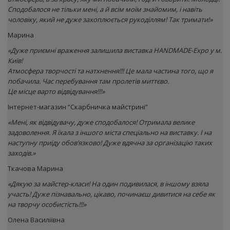
Сподобалося не тільки мені, а й всім моїм знайомим, і навіть
чоловіку, який не дуже захоплюється рукоділлям! Так тримати!»
Марина
«Дуже приємні враження залишила виставка HANDMADE-Expo у м.
Київ!
Атмосфера творчості та натхнення!!! Це мала частина того, що я
побачила. Час перебування там пролетів миттєво.
Це місце варто відвідування!!!»
Інтернет-магазин “Скарбничка майстрині”
«Мені, як відвідувачу, дуже сподобалося! Отримала велике
задоволення. Я їхала з іншого міста спеціально на виставку. І на
наступну приїду обов’язково! Дуже вдячна за організацію таких
заходів.»
Ткачова Марина
«Дякую за майстер-класи! На один подивилася, в іншому взяла
участь! Дуже пізнавально, цікаво, починаєш дивитися на себе як
на творчу особистість!!!»
Олена Василіївна