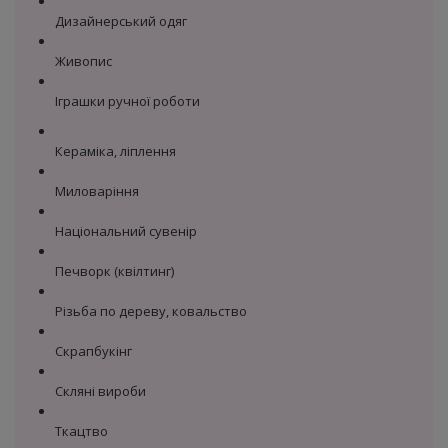
Дизайнерський одяг
Живопис
Іграшки ручної роботи
Кераміка, ліплення
Миловаріння
Національний сувенір
Печворк (квілтинг)
Різьба по дереву, ковальство
Скрапбукінг
Скляні вироби
Ткацтво