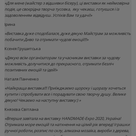
«Для мене (майстер з відшивки бісеру), ці виставки як неймовірна
подія, це своєрідна творча тусовка, яку чекаєш, готуєшся і із
задоволенням відвідуєш. Успіхів Вам та удачі!»
Ірина
«Виставка дуже сподобалася, дуже дякую Майстрам за можливість
побачити Диво та отримати чудові емоції!!!»
Ксенія Грушитська
«Дякую всім організаторам та учасникам виставки за чудову
можливість долучитися до прекрасного, отримати безліч
позитивних емоцій та ідей!»
Наталя Панченко
«Найкраща виставка!!! Приїжджаємо щороку і щоразу хочеться
купити і спробувати все і порадувати свою творчу душу. Велике
дякую! Чекаємо на наступну виставку:) »
Князєва Світлана
«Вперше завітала на виставку HANDMADE-Expo 2020, Україна!
Отримала море емоцій та натхнення на цілий рік вперед! Іграшки
ручної роботи, розпис по склу, алмазна мозаїка, вироби з дерева,