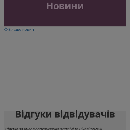
Новини
Більше новин
Соціальні проекти
Організатори виставки HANDMADE-Expo підтримують соціальні
проекти. Ми регулярно втілюємо в життя ініціативи, які
допомагають людям.
Грудень 2018 ініціатива «Даруймо творчість»
Детальніша інформація>>
Ми запрошуємо Вас до обговорення соціального партнерства.
Давайте робити добрі справи разом. Про свої ідеї Ви можете
нам писати на
info@tnf.com.ua
Відгуки відвідувачів
«Дякую за чудову організацію зустрічі та цікаві теми!»