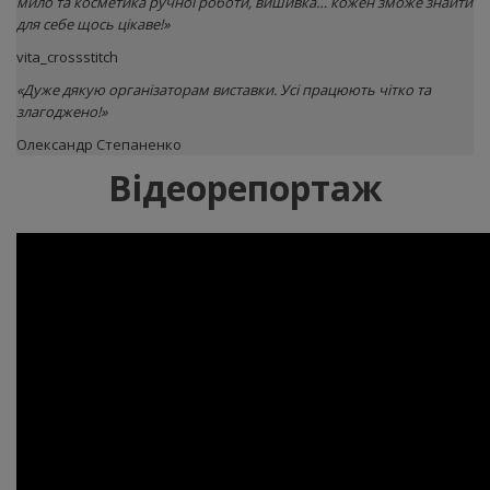
мило та косметика ручної роботи, вишивка… кожен зможе знайти
для себе щось цікаве!
»
vita_crossstitch
«Дуже дякую організаторам виставки. Усі працюють чітко та
злагоджено!»
Олександр Степаненко
Відеорепортаж